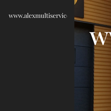
www.alexmultiservice.se
w