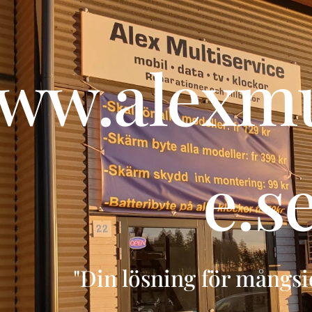
ww.alexmul
e.s
"Din lösning för mångsid