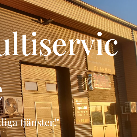
tiservic
e
iga tjänster!"