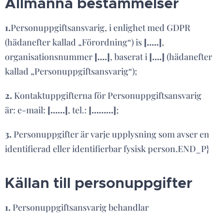
Allmänna bestämmelser
1.
Personuppgiftsansvarig, i enlighet med GDPR
(hädanefter kallad „Förordning“) is
[…..]
,
organisationsnummer
[….]
, baserat i
[….]
(hädanefter
kallad „Personuppgiftsansvarig“);
2.
Kontaktuppgifterna för Personuppgiftsansvarig
är: e-mail:
[……]
, tel.:
[………]
;
3.
Personuppgifter är varje upplysning som avser en
identifierad eller identifierbar fysisk person.END_P}
Källan till personuppgifter
1.
Personuppgiftsansvarig behandlar