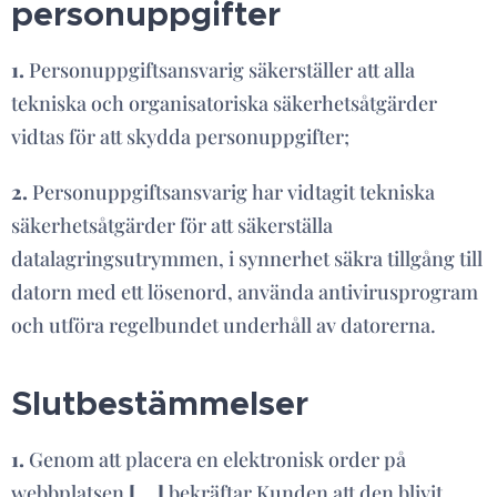
personuppgifter
1.
Personuppgiftsansvarig säkerställer att alla
tekniska och organisatoriska säkerhetsåtgärder
vidtas för att skydda personuppgifter;
2.
Personuppgiftsansvarig har vidtagit tekniska
säkerhetsåtgärder för att säkerställa
datalagringsutrymmen, i synnerhet säkra tillgång till
datorn med ett lösenord, använda antivirusprogram
och utföra regelbundet underhåll av datorerna.
Slutbestämmelser
1.
Genom att placera en elektronisk order på
webbplatsen
[….]
bekräftar Kunden att den blivit