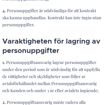
4.
Personuppgifter är nödvändiga för att kontrakt
ska kunna upphandlas. Kontrakt kan inte ingås utan
personuppgifter.
Varaktigheten för lagring av
personuppgifter
1.
Personuppgiftsansvarig lagrar personuppgifter
under den period som är nödvändig för att uppfylla
de rättigheter och skyldigheter som följer av
avtalsförhållandet mellan Personuppgiftsansvarig
och Kunden och under 3 år efter avtalets ingående;
2.
Personuppgiftsansvarig måste radera alla