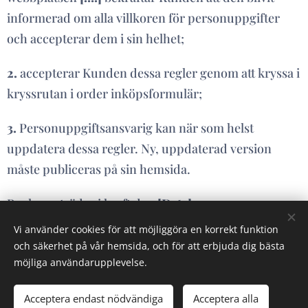
informerad om alla villkoren för personuppgifter
och accepterar dem i sin helhet;
2.
accepterar Kunden dessa regler genom att kryssa i
kryssrutan i order inköpsformulär;
3.
Personuppgiftsansvarig kan när som helst
uppdatera dessa regler. Ny, uppdaterad version
måste publiceras på sin hemsida.
Reglerna träder i kraft den
[Date]
Vi använder cookies för att möjliggöra en korrekt funktion
och säkerhet på vår hemsida, och för att erbjuda dig bästa
möjliga användarupplevelse.
Bilder från
Pexels
Acceptera endast nödvändiga
Acceptera alla
Skapad med
Webnode
Cookies