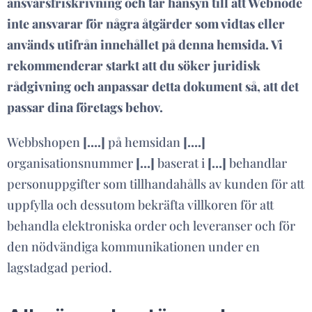
ansvarsfriskrivning och tar hänsyn till att Webnode
inte ansvarar för några åtgärder som vidtas eller
används utifrån innehållet på denna hemsida. Vi
rekommenderar starkt att du söker juridisk
rådgivning och anpassar detta dokument så, att det
passar dina företags behov.
Webbshopen
[….]
på hemsidan
[….]
organisationsnummer
[…]
baserat i
[…]
behandlar
personuppgifter som tillhandahålls av kunden för att
uppfylla och dessutom bekräfta villkoren för att
behandla elektroniska order och leveranser och för
den nödvändiga kommunikationen under en
lagstadgad period.