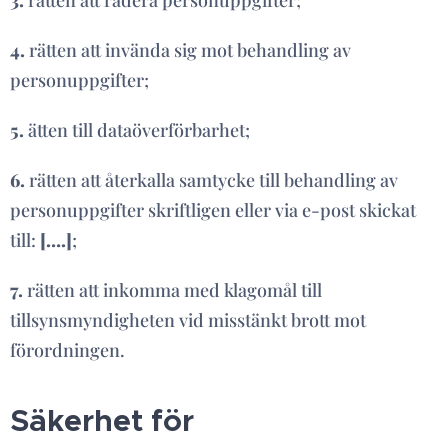
3.
rätten att radera personuppgifter;
4.
rätten att invända sig mot behandling av
personuppgifter;
5.
ätten till dataöverförbarhet;
6.
rätten att återkalla samtycke till behandling av
personuppgifter skriftligen eller via e-post skickat
till:
[….]
;
7.
rätten att inkomma med klagomål till
tillsynsmyndigheten vid misstänkt brott mot
förordningen.
Säkerhet för